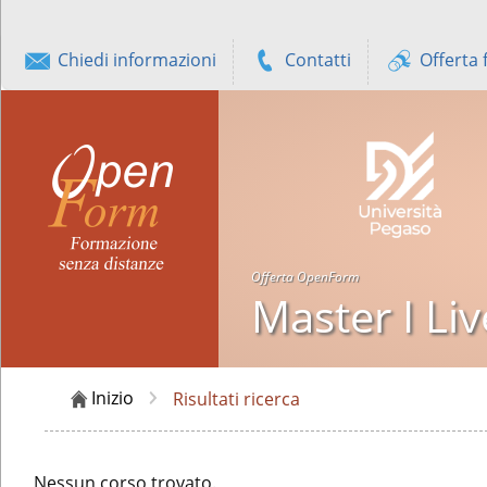
Chiedi informazioni
Contatti
Offerta 
Offerta OpenForm
Master I Li
Inizio
Risultati ricerca
Nessun corso trovato.