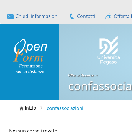
Chiedi informazioni
Contatti
Offerta 
Offerta OpenForm
confassocia
Inizio
confassociazioni
Nessun corso trovato.