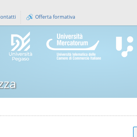
ontatti
Offerta formativa
zza